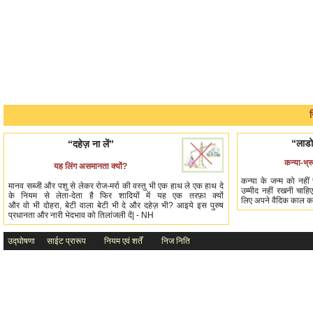
“लाडो
“दहेज़ ना लें”
कन्या-भ्र
यह लिंग असमानता क्यों?
कन्या के जन्म को नहीं 
मानव सब्जी और पशु से लेकर रोज-मर्रा की वस्तु भी एक हाथ ले एक हाथ दे
उम्मीद नहीं रखनी चाहि
के नियम से लेता-देता है फिर शादियों में यह एक तरफ़ा क्यों
लिए अपने वैदिक काल का 
और वो भी दोहरा, बेटी वाला बेटी भी दे और दहेज़ भी? आइये इस पुरुष
प्रधानता और नारी भेदभाव को तिलांजली दें| - NH
उद्घोषणा
साईट प्रारूप
नियम एवं शर्तें
निज निति