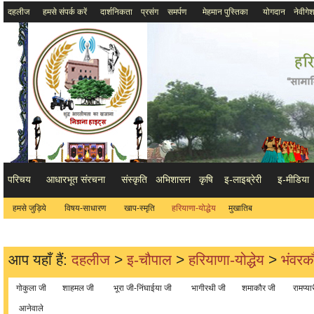
दहलीज
हमसे संपर्क करें
दार्शनिकता
प्रसंग
समर्पण
मेहमान पुस्तिका
योगदान
नेवीगे
परिचय
आधारभूत संरचना
संस्कृति
अभिशासन
कृषि
इ-लाइब्रेरी
इ-मीडिया
हमसे जुड़िये
विषय-साधारण
खाप-स्मृति
हरियाणा-योद्धेय
मुखातिब
आप यहाँ हैं:
दहलीज
>
इ-चौपाल
>
हरियाणा-योद्धेय
>
भंवरक
गोकुला जी
शाहमल जी
भूरा जी-निंघाईया जी
भागीरथी जी
शमाकौर जी
रामप्या
आनेवाले