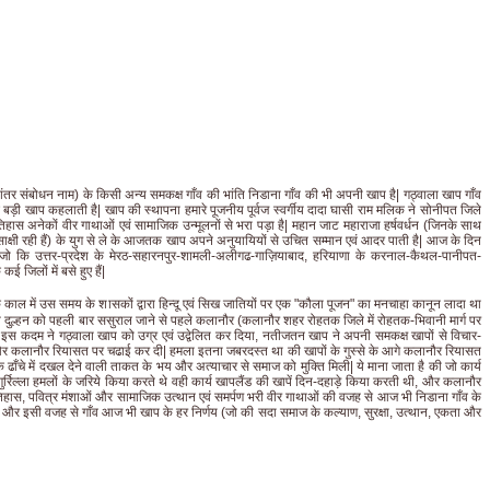
ानांतर संबोधन नाम) के किसी अन्य समकक्ष गाँव की भांति निडाना गाँव की भी अपनी खाप है| गठ्वाला खाप गाँव
 बड़ी खाप कहलाती है| खाप की स्थापना हमारे पूजनीय पूर्वज स्वर्गीय दादा घासी राम मलिक ने सोनीपत जिले
तिहास अनेकों वीर गाथाओं एवं सामाजिक उन्मूलनों से भरा पड़ा है| महान जाट महाराजा हर्षवर्धन (जिनके साथ
ी साक्षी रही हैं) के युग से ले के आजतक खाप अपने अनुयायियों से उचित सम्मान एवं आदर पाती है| आज के दिन
 जो कि उत्तर-प्रदेश के मेरठ-सहारनपुर-शामली-अलीगढ-गाज़ियाबाद, हरियाणा के करनाल-कैथल-पानीपत-
जिलों में बसे हुए हैं|
के काल में उस समय के शासकों द्वारा हिन्दू एवं सिख जातियों पर एक "कौला पूजन" का मनचाहा कानून लादा था
 दुल्हन को पहली बार ससुराल जाने से पहले कलानौर (कलानौर शहर रोहतक जिले में रोहतक-भिवानी मार्ग पर
 इस कदम ने गठ्वाला खाप को उग्र एवं उद्वेलित कर दिया, नतीजतन खाप ने अपनी समकक्ष खापों से विचार-
 और कलानौर रियासत पर चढाई कर दी| हमला इतना जबरदस्त था की खापों के गुस्से के आगे कलानौर रियासत
क ढाँचे में दखल देने वाली ताकत के भय और अत्याचार से समाज को मुक्ति मिली| ये माना जाता है की जो कार्य
 गुर्रिल्ला हमलों के जरिये किया करते थे वही कार्य खापलैंड की खापें दिन-दहाड़े किया करती थी, और कलानौर
िहास, पवित्र मंशाओं और सामाजिक उत्थान एवं समर्पण भरी वीर गाथाओं की वजह से आज भी निडाना गाँव के
ैं| और इसी वजह से गाँव आज भी खाप के हर निर्णय (जो की सदा समाज के कल्याण, सुरक्षा, उत्थान, एकता और