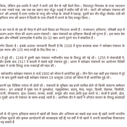
या, लेकिन इस अवधि में जाटों ने कभी उसे चैन से नहीं बैठने दिया। दिपालपुर रियासत के राजा जाटवान
 तक नचाये रखा, जब तक वह महान् जाट योद्धा लड़ाई में शहीद नहीं हो गये। जाटों की सर्वखाप पंचायत की
’ की अगवाई में उत्तर प्रदेश के भाजु और भनेड़ा के जंगलों में पछाड़ा, दूसरी बार वीर यौद्धा भीमदेव राठी की
धा हरिराय राणा की कमान में दिल्ली के पास टीकरी में भागने के लिए मजबूर किया।
ा नाम है जो एक ही गोत्र में होने वाले विवाद का निपटारा करती हैं। राजस्थान, हरियाणा, पश्चिमी उप्र में
े अलग-अलग गोत्र की अलग-अलग पंचायतें। खाप पंचायतों का इतिहास सैकड़ों वर्ष पुराना है। इस समय देश
ाप और पश्चिमी उत्तरप्रदेश में करीब 30-32 खाप अपने पुराने रूप में संचालित हैं।
 वर्णन मिलता है। इसके अलावा जानकारी मिलती है कि 1528 में मुगल बादशाह बाबर ने सर्वखाप पंचायत के
ूप एक रुपया और 125 रुपए पगड़ी के ‍लिए दिया था।
में हुई थी। 1248 में दूसरी खाप पंचायत नसीरूद्दीन शाह के विरूद्ध की गई थी। 1255 में भोकरहेडी में,
ें और इसके बाद 1517 में बावली में सबसे बड़ी पंचायत हुई। आरंभ में सर्वखाप पंचायतों का आयोजन विदेशी
ाप ने उनके विरुद्ध राजा-रजवाड़ों की मदद की।
क सर्वजातीय सर्वखाप पंचायत 8 मार्च 1950 को सोरम में आयोजित हुई। तीन दिन तक चली इस पंचायत में पूरे
यत के बाद दूसरी सबसे बड़ी सर्वखाप पंचायत 19 अक्टूबर 1956 को सोरम में ही आयोजित हुई थी।
अपनी एक विशिष्ट परंपरा भी होती थी। पंचायतों के मुखिया जब इनमें शामिल होते तो किसी सामान्य सम्मेलन
। इन अखाड़ों में मुख्य रूप में कुरूक्षेत्र, गढ़मुक्तेश्वर, बदायु, मेरठ, मथुरा, दिल्ली, रोहतक, सिसौली,
से कटारी, तीरकमान, ढाल, तलवार, फरसा, बरछी, बन्दूक और भाला आदि हुआ करते थे। बाजों में ढपली, ढोल,
 तुरही आज भी पंचायत के समय बजाई जाती है। आरंभिक दौर में खापों ने अँग्रेज शासन के विरुद्ध बादशाहों
 से भी पुराना इतिहास समाज में खापों की वैधता और अस्तित्व का सबसे बड़ा तथ्य है| खापें उत्तरी भारतीय
माजिक सुधारों और कृषक आन्दोलनों की ध्वजवाहक रहीं हैं| गत वर्षों में भी खापों ने अपनी सामाजिक विचारधारा
पढ़ सकते हैं: