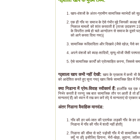
गठ्वाला खाप के मुख्य तथ्य:
खाप-वंशजों के अंतर-ग्रामीण सामाजिक मतभेदों को स
एक ही गाँव या समाज के ऐसे गंभीर मुद्दे जिनकी कलह 
निकाल मामलों को शांत करवाती है (ताजा उदाहरण 19 
के विपरीत लम्बे हो चले आन्दोलन से समाज के दूसरे 
को आगे करवा दिया गया)|
सामाजिक रूदिवादिता और दिखावे (जैसे दहेज़, पैसे का
अपने वंशजों को ब्याह-शादियों, मृत्यु-भोजों जैसी परम
ऐसे सामाजिक कार्यों को प्रोत्साहित करना, जिससे 
गठ्वाला खाप कभी नहीं देखी:
खाप के प्रकाश में कभी भी क
को आदेशित करते हुए सुना गया| खाप सिर्फ सामाजिक हित में निर्द
क्या निडाना में प्रेम-विवाह स्वीकार्य हैं:
हालाँकि यह एक व्यक
निर्भर करती है परन्तु जब बात सामाजिक तौर पर आती है तो हाँ
मान्यताएं हैं) को ध्यान में रख कर करें तो| ये मान्यताएं दो प्रकार
अंतर निडाना वैवाहिक मानदंड:
गाँव की हर धर्म-जात की प्रत्येक लड़की गाँव के हर 
निडाना में गाँव की गाँव में शादी नहीं होती|
निडाना की सीमा से सटे पड़ोसी गाँव में भी सामाजि
क्यूँ ना हों| इसीलिए ढिगाना, भैरों-खेड़ा, लुदाना,