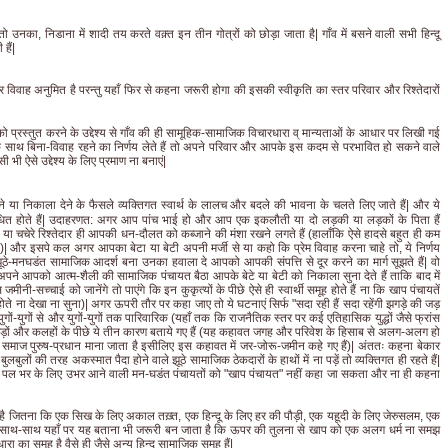
ो उनका, निडाना में शादी तय करते वक़्त इन तीन गोत्रों को छोड़ा जाता है| गाँव में बसने वाली सभी हिन्दू
हैं|
हर विवाह अनुमित है परन्तु यहाँ फिर से कहना जरूरी होगा की इसकी स्वीकृति का स्तर परिवार और रिश्तेदारों
प्रस्तुत करने के उद्देश्य से गाँव की ही सामूहिक-सामाजिक विचारधारा व् मान्यताओं के आधार पर लिखी गई
े साथ बिना-विवाह रहने का निर्णय लेते हैं तो अपने परिवार और आपके इस कदम से परभावित हो सकने वाले
सी भी ऐसे उद्देश्य के लिए प्रमाण ना बनाएं|
रने या निकाला देने के फैसले व्यक्तिगत स्वार्थ के लालच और बदले की भावना के चलते लिए जाते हैं| और ये
बंधित होते हैं| उदाहरणत: अगर आप पांच भाई हो और आप एक इकलौती या दो लड़की या लड़कों के पिता हैं
 चचेरे रिश्तेदार ही आपकी धन-दौलत को कब्जाने की मंशा रखने लगते हैं (हालाँकि ऐसे हादसे बहुत ही कम
ै)| और इसपे कल अगर आपका बेटा या बेटी अपनी मर्जी से या कहो कि प्रेम विवाह करना चाहे तो, ये निर्णय
 झूठे-मनघडंत सामाजिक आदर्श बना उनका हवाला दे आपको आपकी संपत्ति से दूर करने का मार्ग सूझते हैं| वो
पने आपको आत्म-शैली की सामाजिक पंचायत बैठा आपके बेटे या बेटी को निकाला सुना देते हैं ताकि बाद में
ी-सच्चाई को जानेंगे तो पाएंगे कि इन कुकृत्यों के पीछे ऐसे ही स्वार्थी समूह होते हैं ना कि खाप पंचायतें
होते ना देखा ना सुना)| अगर ऊपरी तौर पर कहा जाए तो ये घटनाएं सिर्फ "सदा रही हैं सदा रहेंगी झगड़े की जड़
ं-युगों से और युगों-युगों तक पारिवारिक (यहाँ तक कि राजनैतिक स्तर पर कई एतिहासिक युद्धों जैसे फ्रांस
 झगड़ों और कलहों के पीछे ये तीन कारण बताये गए हैं (यह कहावत जगह और परिवेश के हिसाब से अलग-अलग हो
मारा समाज पुरुष-प्रधान माना जाता है इसीलिए इस कहावत में जर-जोरू-जमीन कहे गए हैं)| अंततः कहना बेकार
लों की तरह अकस्मात पैदा होने वाले झूठे सामाजिक ठेकदारों के हाथों में ना पड़ें तो व्यक्तिगत ही रहते हैं|
्य से पल भर के लिए उभर आने वाली मन-घडंत पंचायतों को "खाप पंचायत" नहीं कहा जा सकता और ना ही कहना
है जितना कि एक सिख के लिए अकाल तख़्त, एक हिन्दू के लिए हर की पौड़ी, एक यहूदी के लिए जेरुसलम, एक
े साथ-साथ यहाँ पर यह बताना भी जरूरी बन जाता है कि ऊपर की तुलना से खाप को एक अलग धर्म ना समझ
रा का समूह है वैसे ही जैसे अन्य हिन्दू सामाजिक समूह हैं|