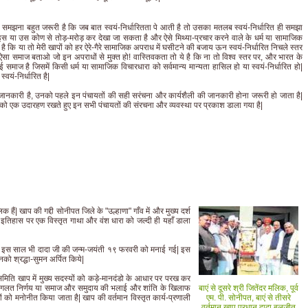
समझना बहुत जरूरी है कि जब बात स्वयं-निर्धारितता पे आती है तो उसका मतलब स्वयं-निर्धारित ही समझा
इस या उस कोण से तोड़-मरोड़ कर देखा जा सकता है और ऐसे मिथ्या-प्रचार करने वाले के धर्म या सामाजिक
ये है कि या तो मेरी खापों को हर ऐरे-गैरे सामाजिक अपराध में घसीटने की बजाय ऊन स्वयं-निर्धारित निचले स्तर
ऐसा समाज बताओ जो इन अपराधों से मुक्त हो! वास्तिवकता तो ये है कि ना तो विश्व स्तर पर, और भारत के
 समाज है जिसमें किसी धर्म या सामाजिक विचारधारा को सर्वमान्य मान्यता हासिल हो या स्वयं-निर्धारित हो|
्वयं-निर्धारित है|
नकारी है, उनको पहले इन पंचायतों की सही सरंचना और कार्यशैली की जानकारी होना जरूरी हो जाता है|
ँव को एक उदारहण रखते हुए इन सभी पंचायतों की संरचना और व्यवस्था पर प्रकाश डाला गया है|
हैं| खाप की गद्दी सोनीपत जिले के "उल्हाणा" गाँव में और मुख्य दर्श
 इतिहास पर एक विस्तृत गाथा और वंश धारा को जल्दी ही यहाँ डाला
इस साल भी दादा जी की जन्म-जयंती १९ फरवरी को मनाई गई| इस
को श्रद्धा-सुमन अर्पित किये|
िति खाप में मुख्य सदस्यों को कड़े-मानदंडो के आधार पर परख कर
पर गलत निर्णय या समाज और समुदाय की भलाई और शांति के खिलाफ
बाएं से दूसरे श्री जितेंदर मलिक, पूर्व
 को मनोनीत किया जाता है| खाप की वर्तमान विस्तृत कार्य-प्रणाली
एम. पी. सोनीपत, बाएं से तीसरे
वर्तमान खाप प्रधान दादा बलजीत