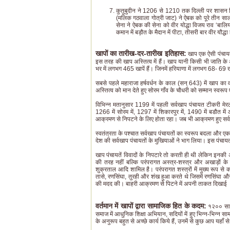
कुतुबुदीन ने 1206 से 1210 तक दिल्ली पर शासन कि
(मलिक गठवाला गोत्री जाट) ने ऐबक को पूरे तीन साल
सेना ने ऐबक की सेना को वीर योद्धा विजय राव ‘बालियान
कमान में बड़ौत के मैदान में पीटा, तीसरी बार वीर यौद्
खापों का तारीख-दर-तारीख इतिहास:
खाप एक ऐसी पंचायत क
इस तरह की खाप अस्तित्व में हैं। खाप यानी किसी भी जाति क
भर में लगभग 465 खापें हैं। जिनमें हरियाणा में लगभग 68- 69 ख
सबसे पहले महाराजा हर्षवर्धन के काल (सन् 643) में खाप का
अस्तित्व को मान देते हुए सोरम गाँव के चौधरी को सम्मान स्वर
विभिन्न मतानुसार 1199 में पहली सर्वखाप पंचायत टीकरी मेरठ 
1266 में सोरम में, 1297 में शिकारपुर में, 1490 में बडौत म
आक्रमण से निपटने के लिए होता रहा। जब भी आक्रमण हुए सर्वख
स्वतंत्रता के पश्चात सर्वखाप पंचायतों का स्वरूप बदला और ए
देश की सर्वखाप पंचायतों के मुखियाओं ने भाग लिया। इस पंचा
खाप पंचायतें विवादों के निपटारे तो करती ही थी लेकिन इनकी 
की तरह नह‍ीं बल्कि परंपरागत अस्त्र-शस्त्र और अखाड़ों के साथ
शुक्रताल आदि शामिल है। परंपरागत शस्त्रों में मुख्य रूप 
तासे, रणसिंघा, तुरही और शंख हुआ करते थे जिसमें रणसिंघा और
की मदद की। बाहरी आक्रमण से पिटने में अपनी ताकत दिखाई
वर्तमान में खापों द्वारा सामाजिक हित के कदम:
१२०० सालों
समाज में आधुनिक शिक्षा अभियान, सदियों में हुए भिन्न-भिन्न सा
के अनुरूप बहुत से अच्छे कार्य किये हैं, उनमें से कुछ आप यहाँ से 