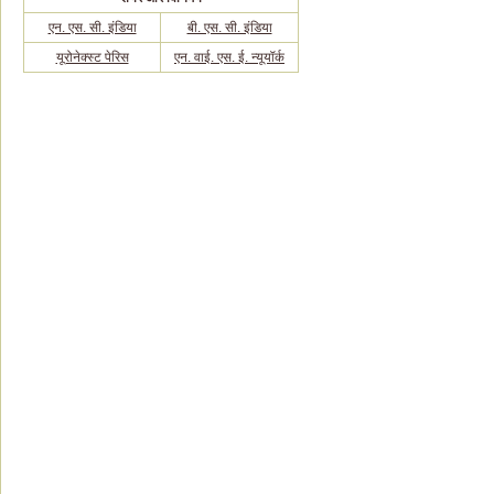
एन. एस. सी. इंडिया
बी. एस. सी. इंडिया
यूरोनेक्स्ट पेरिस
एन. वाई. एस. ई. न्यूयॉर्क