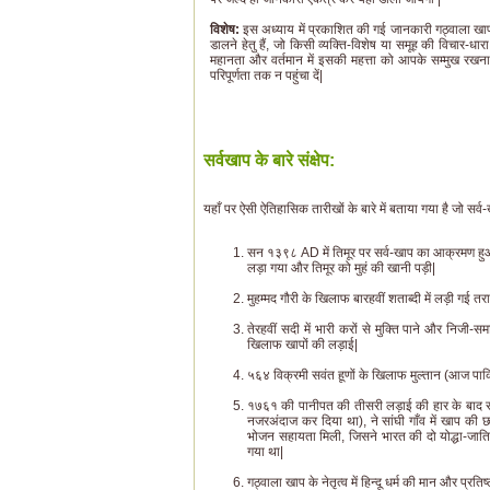
विशेष:
इस अध्याय में प्रकाशित की गई जानकारी गठ्वाला खा
डालने हेतु हैं, जो किसी व्यक्ति-विशेष या समूह की विचार-धार
महानता और वर्तमान में इसकी महत्ता को आपके सम्मुख र
परिपूर्णता तक न पहुंचा दें|
सर्वखाप के बारे संक्षेप:
यहाँ पर ऐसी ऐतिहासिक तारीखों के बारे में बताया गया है जो सर
सन १३९८ AD में तिमूर पर सर्व-खाप का आक्रमण हुआ ज
लड़ा गया और तिमूर को मुहं की खानी पड़ी|
मुहम्मद गौरी के खिलाफ बारहवीं शताब्दी में लड़ी गई त
तेरहवीं सदी में भारी करों से मुक्ति पाने और निज
खिलाफ खापों की लड़ाई|
५६४ विक्रमी सवंत हूणों के खिलाफ मुल्तान (आज पाकिस्
१७६१ की पानीपत की तीसरी लड़ाई की हार के बाद सद
नजरअंदाज कर दिया था), ने सांघी गाँव में खाप की 
भोजन सहायता मिली, जिसने भारत की दो योद्धा-जातिय
गया था|
गठ्वाला खाप के नेतृत्व में हिन्दू धर्म की मान और प्र