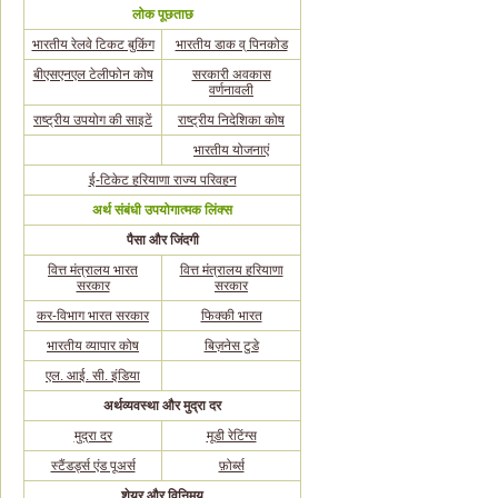
लोक पूछताछ
भारतीय रेलवे टिकट बुकिंग
भारतीय डाक व् पिनकोड
बीएसएनएल टेलीफोन कोष
सरकारी अवकास
वर्णनावली
राष्ट्रीय उपयोग की साइटें
राष्ट्रीय निदेशिका कोष
भारतीय योजनाएं
ई-टिकेट हरियाणा राज्य परिवहन
अर्थ संबंधी उपयोगात्मक लिंक्स
पैसा और जिंदगी
वित्त मंत्रालय भारत
वित्त मंत्रालय हरियाणा
सरकार
सरकार
कर-विभाग भारत सरकार
फिक्की भारत
भारतीय व्यापार कोष
बिज़नेस टुडे
एल. आई. सी. इंडिया
अर्थव्यवस्था और मुद्रा दर
मुद्रा दर
मूडी रेटिंग्स
स्टैंडर्ड्स एंड पूअर्स
फ़ोर्ब्स
शेयर और विनिमय