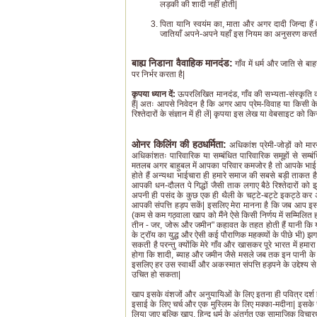
लड़की की शादी नहीं होती|
पिता यानि स्वयंम का, माता और अगर दादी जिन्दा हैं त
जातियाँ अपने-अपने यहाँ इस नियम का अनुसरण करती 
बाह्य निडाना वैवाहिक मानदंड:
गाँव में धर्म और जाति से बा
पर निर्भर करता है|
कृपया ध्यान दें:
ऊपरलिखित मानदंड, गाँव की सभ्यता-संस्कृति को 
हैं| अतः आपसे निवेदन है कि अगर आप प्रेम-विवाह या किसी क
रिश्तेदारों के संज्ञान में ही लें| कृपया इस लेख या वेबसाइट को कि
ओनर किलिंग की हठधर्मिता:
अधिकांश प्रेमी-जोड़ों को मा
अधिकांशतः पारिवारिक या सम्बंधित पारिवारिक समूहों से सम्
मतलब अगर बाहुबल में आपका परिवार कमजोर है तो आपके भाई या
होते हैं अन्यथा भाईचारा ही हमारे समाज की सबसे बड़ी ताकत ह
आपकी धन-दौलत पे गिद्धों जैसी ताक लगाए बैठे रिश्तेदारों को
अपनी ही पसंद के कुछ एक ही थैली के चट्टे-बट्टे इकट्ठे कर अ
आपकी संपत्ति हड़प सकें| इसलिए मेरा मानना है कि जब आप इस जमीन
(कम से कम गठ्वाला खाप को मैंने ऐसे किसी निर्णय में सम्मिलित 
तीन - जर, जोरू और जमीन" कहावत के तहत होती हैं यानी कि युगो
के ट्रॉय का युद्ध और ऐसी कई पौराणिक महक्व्यों के पीछे भी)
सकती है परन्तु क्योंकि मेरे गाँव और खासकर पूरे भारत में ह
होगा कि शादी, ब्याह और जमीन जैसे मसले जब तक इन पानी के बुलबु
इसलिए हर उस स्वार्थी और अकस्मात संपत्ति हड़पने के उद्देश
उचित हो सकता|
खाप इसके वंशजों और अनुयायिओं के लिए इतना ही पवित्र दर्श 
इसाई के लिए चर्च और एक मुस्लिम के लिए मक्का-मदीना| इसक
लिया जाए बल्कि खाप, हिन्दू धर्म के अंतर्गत एक सामाजिक विचारधा