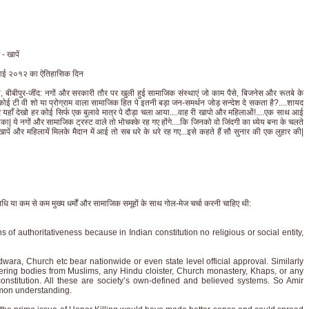
- खापें
जुलाई २०१२ का ऐतिहासिक दिन
 बीबीपुर-जींद: नगों और सरकारी तौर पर खुली हुई सामाजिक संस्थाएं जो काम पैसे, बिजनेस और रूतबे के
ा कोई टी वी शो या प्रोग्राम वाला सामाजिक हित पे इतनी बड़ा जन-समर्थन जोड़ सन्देश दे सकता है?....शायद
और यहाँ देखो हर कोई सिर्फ एक बुलावे मात्र पे दौड़ा चला आया....वाह री खापो और महिलाओं!....एक साथ आई
आपका| ये नगों और सामाजिक ट्रस्ट वाले तो भोचक्के रह गए होंगे....कि जिनको वो जिंदगी का ध्येय बना के चलते
ब खापें और महिलायें मिलके मैदान में आई तो सब धरे के धरे रह गए...इसे कहते हैं सौ सुनार की एक लुहार की|
या कम से कम मुख्य धर्मों और सामाजिक समूहों के साथ गोल-मेज चर्चा करनी चाहिए थी:
 of authoritativeness because in Indian constitution no religious or social entity,
ara, Church etc bear nationwide or even state level official approval. Similarly
vering bodies from Muslims, any Hindu cloister, Church monastery, Khaps, or any
constitution. All these are society’s own-defined and believed systems. So Amir
mmon understanding.