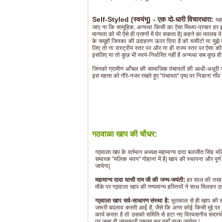
Self-Styled (स्वयंभू) - एक दो-धारी विचारधारा:
यह 
जाए ना कि सामूहिक, अन्यथा किसी का ऐसा मिथ्या-प्रचार हर 
मान्यता को भी ऐसे ही प्रश्नों में घेर सकता है| कहने का मतलब 
के समूहों जिनका की उदाहरण ऊपर दिया है को घसीटो या मुझे 
लिए तो ना रास्ट्रीय स्तर पर और ना ही राज्य स्तर पर ऐसा कोई
इसलिए या तो कुछ भी स्वयं-निर्धारित नहीं है अन्यथा सब कुछ ही स
जिनको ग्रामीण आँचल की सामाजिक पंचायतों की आधी-अधूरी जा
इस महत्ता को गौरे-नजर रखते हुए "पंचायत" पृष्ठ पर निडाना गा
गठवाळा खाप की चौधर:
गठ्वाला खप के वर्तमान अध्यक्ष महामान्य दादा बलजीत सिंह मलिक 
समारक "मलिक भवन" गोहाना में है| खाप की स्थापना और पूर्ण
जायेगा|
महामान्य दादा घासी राम जी की जन्म-जयंती:
हर साल की तरह 
मौके पर गठ्वाला खाप की गण्यमान्य हस्तियों ने साथ मिलकर उन
गठ्वाला खाप सर्व-साधारण संस्था है:
भूतकाल से ही खाप की सम
जरूरी बदलाव करती आई है, जैसे कि अगर कोई किसी मुद्दे 
कार्य करता है तो उसको समिति से हटा नए विस्वसनीय सदस्यों
पर जल्द ही जानकारी एकत्र कर यहाँ डाला जायेगा |