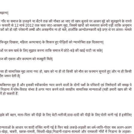
ुलझाना|
से गाँव या समाज के उजड़ने या बँटने तक की नौबत आ जाए तो खाप बुलावे पर आकर मुद्दे को सुलझाने के रास्ते
फरवरी से 12 मार्च 2012 तक चला जाट-आरक्षण मुद्दा, जिसमें खापों को मध्यस्ता करनी पड़ी ताकि अनुमान
घटकों को हो रही परेशानी लम्बी और असहनीय ना हो चले, हालाँकि आन्दोलनकारी बड़े उग्र थे पर अंततः मामले
 फिजूल दिखावा, महिला अत्याचार) के शिकार हुए पीड़ितों को न्यायोचित हक़ दिलवाना|
्पराओं पर कम खर्च के लिए सुझाव करना ताकि समाज में छोटे-बड़े की खाई पाटी जा सके|
समाज की एकता और कल्याण को मजबूती मिले|
ैसा ही सामाजिक मुद्दा लाया गया हो, खाप को ना ही तो किसी को मौत का फरमान सुनाते हुए और ना ही किसी
ेश जरूर देती है|
्तिगत मुद्दा है और इसकी स्वीकार्यता प्यार करने वालों के दोनों पक्षों के परिवारों एवं रिश्तेदारों की समझ पे
 निडाना में प्रेम-विवाह संभव है अगर प्यार करने वाले सतहीय सामाजिक मान्यताओं (यही हमारी खाप की भी
 की हो सकती हैं:
लड़के की बहन, माता-पिता की पीढ़ी के लिए बेटी-भतीजी,दादा-दादी की पीढ़ी के लिए पोती मानी गई है इसीलिए
क मान्यताओं के आधार पर शादी वर्जित मानी गई है फिर चाहे लकड़े-लड़की का धर्म-जाति-गोत्र सब अलग-अलग
 ललित-खेड़ा, चाबरी, खरक-रामजी, सिंधवी-खेड़ा,निडानी-पडाना-शामलो और रामकली गाँवों में निडाना के लड़का-