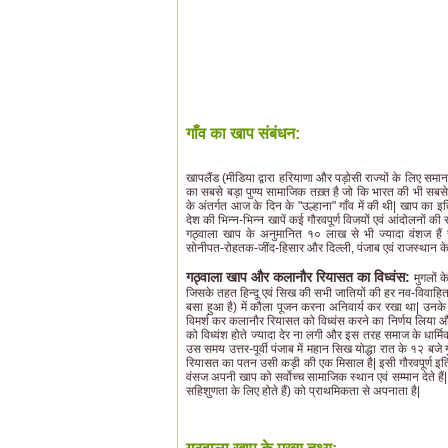
गाँव का खाप संबंधन:
खापलैंड (मीडिया द्वारा हरियाणा और पड़ोसी राज्यों के लिए सम
का सबसे बड़ा पुण्य सामाजिक तख़्त है जो कि भारत की भी सबसे
के अंतर्गत आज के दिन के "उल्हाना" गाँव में की थी| खाप का इ
देश की भिन्न-भिन्न खापें कई गौरवपूर्ण विजयों एवं आंदोलनों क
गठ्वाला खाप के अनुमानित १० लाख से भी ज्यादा वंशज हैं
सोनीपत-रोहतक-जींद-हिसार और दिल्ली, पंजाब एवं राजस्थान के कई 
गठ्वाला खाप और कलानौर रियासत का विध्वंस:
मुगलों 
जिसके तहत हिन्दू एवं सिख की सभी जातियों की हर नव-विवाहित
बसा हुआ है) में कौला पूजन करना अनिवार्य कर रखा था| उनके
विमर्श कर कलानौर रियासत को विध्वंस करने का निर्णय लिया
को विध्वंश होते ज्यादा देर ना लगी और इस तरह समाज के धार्मि
उस समय उत्तर-पूर्वी पंजाब में महान सिख योद्धा रात के १२ बजे
रियासत का पतन उसी कड़ी की एक मिसाल है| इसी गौरवपूर्ण इत
वंसज अपनी खाप को सर्वोच्च सामाजिक स्थान एवं सम्मान देते ह
सहिशुणता के लिए होते हैं) को प्राथमिकता से अपनाता है|