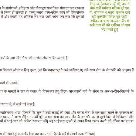
सिंह जी (सफेद पगड़ी में), बाएं से
प के शौर्यशाली इतिहास और गौरवपूर्ण सामाजिक योगदान पर प्रकाश
चौथे श्री धर्मपाल मलिक पूर्व एम.
ा से भिन्न हो सकती है| परन्तु हमारा परम-उद्देश्य खाप की ऐतिहासिक
पी. सोनीपत व् मंत्री, एकदम दायें
खना है और हमारी यह कोशिश तब तक जारी रहेगी जब तक कि इसको
श्री कुलबीर मलिक पूर्व मंत्री-
स्पीकर हरयाणा सरकार, बीच में
रखी दादा जी की प्रतिमा को पुष्प
भेंट करते हुए|
्व-खापों के नाम और गौरव को सार्थक और साबित करती हैं:
िसको जोगराज सिंह गुजर, (जो कि सहारनपुर के बड़े जमींदार थे) सर्व-खाप सेना के सेनापति की अगुवाई में
रावडी की लड़ाई|
ी-समाज के मामलों में राज के दखल के तिरस्कार हेतु हिंडन और काली नदी के संगम पर अल-उ-दीन-खिलजी के
तान में) में लड़ी गई लड़ाई|
ाशिवराव भाऊ (जिसने कि शुरू में इसी लड़ाई को जाट और मराठा सेना के एक साथ लड़ने के प्रस्ताव को
छत्रछाया में शरण ली| भाऊ की पूरी घायल सेना को खाप-लैंड के हर गाँव-घर से खुले दिल से चिकित्सा और
ों में भाई-चारे की अमिट स्थापना की| यह भाईचारा मुगलों से अपने रिश्ते खराब करने की कीमत पर बनाया
तिष्ठा की रक्षा हेतु कलानौर रियासत का पतन, जिसके बारे में आपने ऊपर भी पढ़ा|