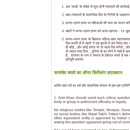
अब ‘लाडो’ के संदेश से शुरू होगी पंचायतों की कार्रवाई
खाप-पंचायतों के सामाजिक हित के निर्णयों के उदहारण
कन्या-भ्रूण हत्या पर महिलाओं की सभा का पालन करें 
खापों ने कन्या-भ्रूण हत्या को कत्ल ठहराया - १४ 
कन्या-भ्रूण हत्या के खिलाफ महिला-खाप महापंचायत,
लिए करती हैं वो खापों ने एक झटके में कर दिया| क्य
ही कोई...और कोई करेगा भी तो पहले पैसे मांगेगा...
तो धमाल मचा दिया....दुनिया के हर कोने में चर्चा है 
हैं....रोजगार के नाम पे समाज के ठेकेदार बनते हैं ज
हरिभूमि कवरेज
सत्यमेव जयते का ऑनर किल्लिंग उपाख्यान:
आमिर खान को हर धर्म और सामाजिक संगठन से एक-एक प्रतिनिधि 
1. Amir Khan should avoid such critical questions
body or group is authorized officially or legally.
No religious bodies like Temple, Mosque, Gurudw
no social bodies like Akaal-Takht, Fatwa’s deli
other equivalent entity is approved by Indian 
asking this question appeared going out of co