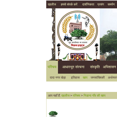
दहलीज
हमसे संपर्क करें
दार्शनिकता
प्रसंग
समर्पण
परिचय
आधारभूत संरचना
संस्कृति
अभिशासन
दादा नगर खेड़ा
इतिहास
खाप
जनसांख्यिकी
अर्थव्यव
आप यहाँ हैं:
दहलीज
>
परिचय
>
निडाना गाँव की खाप