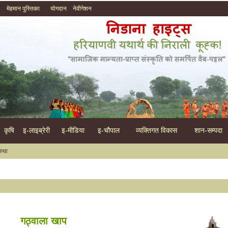
मेहमान पुस्तिका
योगदान
नेवीगेशन
कृषि
इ-लाइब्रेरी
इ-मीडिया
इ-चौपाल
व्यक्तिगत विकास
शान-सम्पदा
स्था
!!!...
गठ्वाला खाप