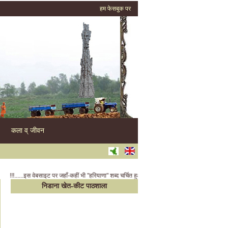
हम फेसबुक पर
कला व् जीवन
...इस वेबसाइट पर जहाँ-कहीं भी "हरियाणा" शब्द चर्चित हुआ है वह आज के आधुनिक हरियाणा के साथ-साथ दिल्ली, पश्च
निडाना खेत-कीट पाठशाला