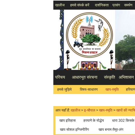
दहलीज
हमसे संपर्क करें
दार्शनिकता
प्रसंग
समर्पण
परिचय
आधारभूत संरचना
संस्कृति
अभिशासन
हमसे जुड़िये
विषय-साधारण
खाप-स्मृति
हरियाणा
आप यहाँ हैं:
दहलीज
>
इ-चौपाल
>
खाप-स्मृति
>
खापों की न्या
खाप इतिहास
हरयाणे के योद्धेय
धारा 302 किसक
खाप सोशल इन्जिनीरिंग
खाप बनाम तैमूर-लंग