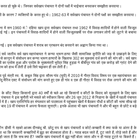
-17 कत्ल हो चुके थे। जिनका सर्वखाप पंचायत ने दोनों पक्षों में भाईचारा बनवाकर समझौता करवाया।
ुश्मनी के कारण 7 व्यक्तियों के कत्ल हुए थे। 1962-63 में सर्वखाप पंचायत ने दोनों पक्षों का समझौता करवाया।
ा में सन 1960 मंे दहिया खाप द्वारा सर्वखाप पंचायत तथा 1962 में विवाह-शादियों में होने वाली फिजूल
ाई गई। इन पंचायतों में विवाह-शादियों में होने वाली फिजूलखर्ची पर रोक लगाकर लोगों को लुटने से बचाया
ाई गई। इस सर्वखाप पंचायत में शराब का प्रचलन बंद करवाने का अह्वान किया गया था।
ुई सर्व जातीय सर्व खाप महापंचायत ने कन्या भ्रूण हत्या जैसी सामाजिक कुरीति को जड़ से उखाड़ने के लिए
से कानून में संसोधन कर कन्या भ्रूण हत्यारों के खिलाफ 302 का मुकदमा दर्ज करने की मांग की। सर्व खाप
मी का प्रवेश हुआ और प्रदेश के मुख्यमंत्री भूपेंद्र सिंह हुड्डा ने बीबीपुर गांव को एक करोड़ की ग्रांट देने की
को हाथ में लेती हैं उसे सिरे चढ़ाकर ही दम लेती हैं।
ा पूर्व मंत्री स्व. चै. कबूल सिंह द्वारा सौरम गांव (यूपी) में 2010 में गौत्र विवाद विषय पर एक महापंचायत का
मैरिज एक्ट में संसोधन की मांग करते हुए एक ही गांव व एक ही गौत्र में विवाह पर रोक लगाने की मांग की
 के कीट मित्र किसानों द्वारा 40 वर्षों से चले आ रहे किसानों व कीटों के विवाद को सुलझाने के लिए खाप
प पंचायत ने इस चुनौती भरे मसले को स्वीकार किया और 26 जून 2012 से निडाना के खेतों में पहली पंचायत
 है। खाप प्रतिनिधि हर मंगलवार को पाठशाला में पहुंचकर खेतों में बैठकर पौधों व कीटों की भाषा सीख रहे
बाद 19 वीं पंचायत में अपना फैसला सुनाएंगे। इनके अलावा भी खाप पंचायतों ने और भी बहुत से छोटे व बड़े
 डीसी ने रहबरे आजम दीनबंधु चों. छोटू राप से खाप पंचायतों व कोर्ट-कचहरी में क्या फर्क या अंतर है के
या था कि सरकारी कचहरियों में झूठ का बोलबाला होता है। गवाह बदल जाते हैं, टूट जाते हैं, तोड़े जाते हैं और
ो जाता है कि सच क्या है? जबकि खाप पंचायतों में झूठ नहीं बोला जाता और न ही गवाह टूटते या बिकते हैं।