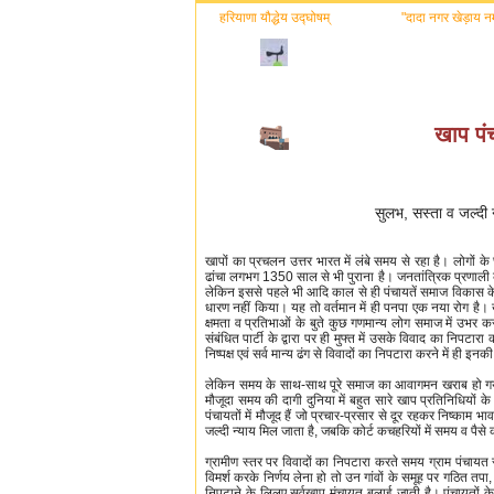
हरियाणा यौद्धेय उद्घोषम्
"दादा नगर खेड़ाय नम:
खाप पं
सुलभ, सस्ता व जल्दी न
खापों का प्रचलन उत्तर भारत में लंबे समय से रहा है। लोगों क
ढांचा लगभग 1350 साल से भी पुराना है। जनतांत्रिक प्रणाली 
लेकिन इससे पहले भी आदि काल से ही पंचायतें समाज विकास के 
धारण नहीं किया। यह तो वर्तमान में ही पनपा एक नया रोग है। खा
क्षमता व प्रतिभाओं के बुते कुछ गणमान्य लोग समाज में उभर
संबंधित पार्टी के द्वारा पर ही मुफ्त में उसके विवाद का निपटा
निष्पक्ष एवं सर्व मान्य ढंग से विवादों का निपटारा करने में ही
लेकिन समय के साथ-साथ पूरे समाज का आवागमन खराब हो गया है त
मौजूदा समय की दागी दुनिया में बहुत सारे खाप प्रतिनिधियों क
पंचायतों में मौजूद हैं जो प्रचार-प्रसार से दूर रहकर निष्काम
जल्दी न्याय मिल जाता है, जबकि कोर्ट कचहरियों में समय व पैसे 
ग्रामीण स्तर पर विवादों का निपटारा करते समय ग्राम पंचाय
विमर्श करके निर्णय लेना हो तो उन गांवों के समूह पर गठित तपा, 
निपटाने के लिलए सर्वखाप मंचायत बुलाई जाती है। पंचायतों क