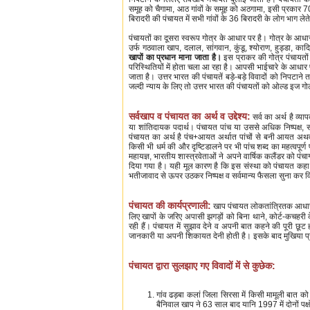
समूह को चैगामा, आठ गांवों के समूह को अठगामा, इसी प्रकार 7
बिरादरी की पंचायत में सभी गांवों के 36 बिरादरी के लोग भाग लेत
पंचायतों का दूसरा स्वरूप गोत्र के आधार पर है। गोत्र के आध
उर्फ गठवाला खाप, दलाल, सांगवान, कुंडू, श्योराण, हुड्डा, काद
खापों का प्रधान माना जाता है।
इस प्राकर की गोत्र पंचायतों
परिस्थितियों में होता चला आ रहा है। आपसी भाईचारे के आधार पर
जाता है। उत्तर भारत की पंचायतें बड़े-बड़े विवादों को निपटाने
जल्दी न्याय के लिए तो उत्तर भारत की पंचायतों को ओल्ड इज गो
सर्वखाप व पंचायत का अर्थ व उद्देश्य:
सर्व का अर्थ है व्
या शांतिदायक पदार्थ। पंचायत पांच या उससे अधिक निष्पक्ष, सत
पंचायत का अर्थ है पंच+आयत अर्थात पांचों से बनी आयत अथवा प
किसी भी धर्म की और दृष्टिडालने पर भी पांच शब्द का महत्वपूर्ण प्
महायज्ञ, भारतीय शास्त्रवेताओं ने अपने वार्षिक कलैंडर को पंचाग
दिया गया है। यही मूल कारण है कि इस संस्था को पंचायत कह
भतीजावाद से ऊपर उठकर निष्पक्ष व सर्वमान्य फैसला सुना कर 
पंचायत की कार्यप्रणाली:
खाप पंचायत लोकतांत्रितक आधार 
लिए खापों के जरिए अपासी झगड़ों को बिना थाने, कोर्ट-कचहरी 
रही हैं। पंचायत में सुझाव देने व अपनी बात कहने की पूरी छू
जानकारी या अपनी शिकायत देनी होती है। इसके बाद मुखिया प्
पंचायत द्वारा सुलझाए गए विवादों में से कुछेक:
गांव ढड़बा कलां जिला सिरसा में किसी मामूली बात क
बैनिवाल खाप ने 63 साल बाद यानि 1997 में दोनों पक