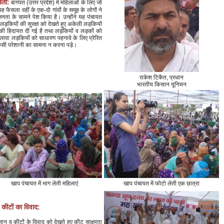
सला:
बागपत (उत्तर प्रदेश) में महिलाओं के लिए जो
फैसला वहीं के एक-दो गांवों के समूह के लोगों ने
नता के सामने पेश किया है। उन्होंने यह पंचायत
 लड़कियों की सुरक्षा को देखते हुए अकेली लड़कियों
 की हिदायत दी गई है तथा लड़कियों व लड़कों को
अलावा लड़कियों को साधारण पहनावे के लिए प्रेरित
िसी परेशानी का सामना न करना पड़े।
राकेश टिकैत, प्रधान
भारतीय किसान यूनियन
खाप पंचायत में भाग लेती महिलाएं
खाप पंचायत में फोटो लेती एक छात्रा
 कीटों का विवाद:
न व कीटों के विवाद को देखते हुए कीट साक्षरता