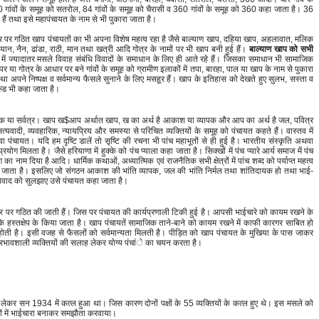
0 गांवों के समूह को सतरोल, 84 गांवों के समूह को चैरासी व 360 गांवों के समूह को 360 कहा जाता है। 36
े हैं तथा इसे महापंचायत के नाम से भी पुकारा जाता है।
ार पर गठित खाप पंचायतों का भी अपना विशेष महत्व रहा है जैसे बाल्याण खाप, दहिया खाप, अहलावात, मलिक
ियान, नैन, ढांडा, राठी, मान तथा खत्री आदि गोत्र के नामों पर भी खाप बनी हुई हैं।
बाल्याण खाप को सभी
 में ज्यादातर मसले विवाह संबंधि विवादों के समाधान के लिए ही आते रहे हैं। जिसका समाधान भी सामाजिक
 या गोत्र के आधार पर बने गांवों के समूह को ग्रामीण इलाकों में तपा, बारहा, पाल या खाप के नाम से पुकारा
 तथा अपने निष्पक्ष व सर्वमान्य फैसले सुनाने के लिए मसहूर हैं। खाप के इतिहास को देखते हुए सुलभ, सस्ता व
ल्ड भी कहा जाता है।
यापक या सर्वत्र। खाप ख$आप अर्थात खाप, ख का अर्थ है आकाश या व्यापक और आप का अर्थ है जल, पवित्र
्यवादी, व्यवहारिक, न्यायप्रिय और समस्या से परिचित व्यक्तियों के समूह को पंचायत कहते हैं। वास्तव में
ंचायत। यदि हम दृष्टि डालें तो सृष्टि की रचना भी पांच महाभूतों से ही हुई है। भारतीय संस्कृति अथवा
रयोग मिलता है। जैसे हरियाणा में हुक्के को पंच प्याला कहा जाता है। सिक्खों में पंच प्यारे आर्य समाज में पंच
 का नाम दिया है आदि। धार्मिक कथाओं, अध्यात्मिक एवं राजनैतिक सभी क्षेत्रों में पांच शब्द को पर्याप्त महत्व
ा जाता है। इसलिए जो संगठन आकाश की भांति व्यापक, जल की भांति निर्मल तथा शांतिदायक हो तथा भाई-
विवाद को सुलझाए उसे पंचायत कहा जाता है।
पर गठित की जाती हैं। जिस पर पंचायत की कार्यप्रणाली टिकी हुई है। आपसी भाईचारे को कायम रखने के
के हस्तक्षेप के किया जाता है। खाप पंचायतें सामाजिक ताने-बाने को कायम रखने में काफी कारगर साबित हो
ट होती है। इसी वजह से फैसलों को सर्वमान्यता मिलती है। पीड़ित को खाप पंचायत के मुखिया के पास जाकर
रभावशाली व्यक्तियों की सलाह लेकर योग्य पंचांे का चयन करता है।
ो लेकर सन 1934 में कत्ल हुआ था। जिस कारण दोनों पक्षों के 55 व्यक्तियों के कत्ल हुए थे। इस मसले को
्षों में भाईचारा बनाकर समझौता करवाया।