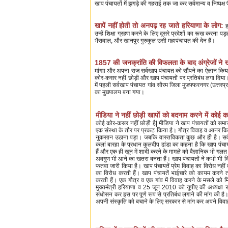
खाप पंचायतों में झगड़े की गहराई तक जा कर सर्वमान्य व निष्पक्
खापें नहीं होती तो अनपढ़ रह जाते हरियाणा के लोग:
ह
उन्हें शिक्षा ग्रहण करने के लिए दूसरे प्रदेशों का रूख करना 
भैंसवाल, और खानपुर गुरुकुल उसी महापंचायत की देन हैं।
1857 की जनक्रांति की विफलता के बाद अंग्रेजों ने ख
मांगाा और अपना राज सर्वखाप पंचायत को सौंपने का ऐलान किय
कोर-कसर नहीं छोड़ी और खाप पंचायतों पर प्रतिबंध लगा दि
में पहली सर्वखाप पंचायत गांव सौरम जिला मुजफ्फरनगर (उत्तरप्
का मुख्यालय बना गया।
मीडिया ने नहीं छोड़ी खापों को बदनाम करने में कोई 
कोई कोर-कसर नहीं छोड़ी है| मीडिया ने खाप पंचायतों को स
एक संस्था के तौर पर प्रकट किया है। गौत्र विवाह व आनर किलि
नुकसान उठाना पड़ा। जबकि वास्तविकता कुछ और ही है। सर्
कलां बारहा के प्रधान कुलदीप ढांडा का कहना है कि खाप पंचाय
हैं और एक ही खून में शादी करने के मामले को वैज्ञानिक भी गलत म
अवगुण भी आने का खतरा बनता हैं। खाप पंचायतों ने कभी भी 
फतवा जारी किया है। खाप पंचायतें प्रेम विवाह का विरोध नहीं
का विरोध करती हैं। खाप पंचायतें भाईचारे को कायम करने
करती हैं। एक गौत्र व एक गांव में विवाह करने के मसले को
मुख्यमंत्री हरियाणा व 25 जून 2010 को यूपीए की अध्यक्षा सो
संधोसन कर इस पर पूर्ण रूप से प्रतिबंध लगाने की मांग की है। 
अपनी संस्कृति को बचाने के लिए सरकार से मांग कर अपने विवाह