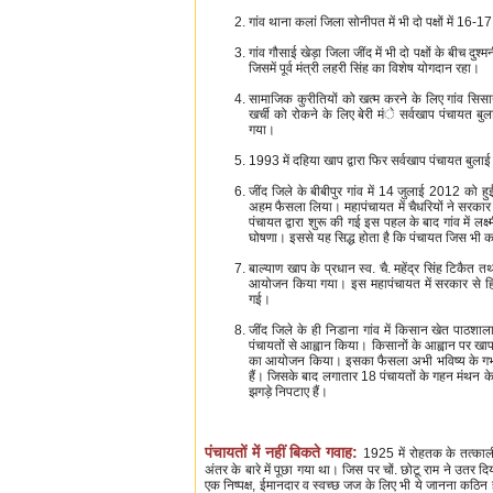
गांव थाना कलां जिला सोनीपत में भी दो पक्षों में 16
गांव गौसाई खेड़ा जिला जींद में भी दो पक्षों के बीच द
जिसमें पूर्व मंत्री लहरी सिंह का विशेष योगदान रहा।
सामाजिक कुरीतियों को खत्म करने के लिए गांव सिसान
खर्ची को रोकने के लिए बेरी मंे सर्वखाप पंचायत बुल
गया।
1993 में दहिया खाप द्वारा फिर सर्वखाप पंचायत बुल
जींद जिले के बीबीपुर गांव में 14 जुलाई 2012 को ह
अहम फैसला लिया। महापंचायत में चैधरियों ने सरकार 
पंचायत द्वारा शुरू की गई इस पहल के बाद गांव में लक्ष्
घोषणा। इससे यह सिद्ध होता है कि पंचायत जिस भी काम 
बाल्याण खाप के प्रधान स्व. चै. महेंद्र सिंह टिकैत तथ
आयोजन किया गया। इस महापंचायत में सरकार से हिंदू 
गई।
जींद जिले के ही निडाना गांव में किसान खेत पाठशाला
पंचायतों से आह्वान किया। किसानों के आह्वान पर खा
का आयोजन किया। इसका फैसला अभी भविष्य के गर्भ में
हैं। जिसके बाद लगातार 18 पंचायतों के गहन मंथन के 
झगड़े निपटाए हैं।
पंचायतों में नहीं बिकते गवाह:
1925 में रोहतक के तत्कालीन
अंतर के बारे में पूछा गया था। जिस पर चों. छोटू राम ने उतर दि
एक निष्पक्ष, ईमानदार व स्वच्छ जज के लिए भी ये जानना कठिन ह