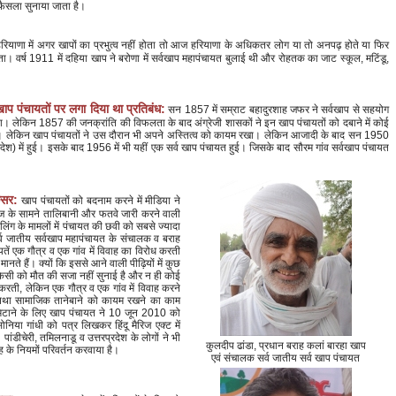
ष फैसला सुनाया जाता है।
रियाणा में अगर खापों का प्रभुत्व नहीं होता तो आज हरियाणा के अधिकतर लोग या तो अनपढ़ होते या फिर
पड़ता। वर्ष 1911 में दहिया खाप ने बरोणा में सर्वखाप महापंचायत बुलाई थी और रोहतक का जाट स्कूल, मटिंडू,
ाप पंचायतों पर लगा दिया था प्रतिबंध:
सन 1857 में सम्राट बहादुरशाह जफर ने सर्वखाप से सहयोग
ा। लेकिन 1857 की जनक्रांति की विफलता के बाद अंग्रेजी शासकों ने इन खाप पंचायतों को दबाने में कोई
या। लेकिन खाप पंचायतों ने उस दौरान भी अपने अस्तित्व को कायम रखा। लेकिन आजादी के बाद सन 1950
रदेश) में हुई। इसके बाद 1956 में भी यहीं एक सर्व खाप पंचायत हुई। जिसके बाद सौरम गांव सर्वखाप पंचायत
कसर:
खाप पंचायतों को बदनाम करने में मीडिया ने
माज के सामने तालिबानी और फतवे जारी करने वाली
ंग के मामलों में पंचायत की छवी को सबसे ज्यादा
व जातीय सर्वखाप महापंचायत के संचालक व बराह
तें एक गौत्र व एक गांव में विवाह का विरोध करती
ानते हैं। क्यों कि इससे आने वाली पीढ़ियों में कुछ
किसी को मौत की सजा नहीं सुनाई है और न ही कोई
 करती, लेकिन एक गौत्र व एक गांव में विवाह करने
 तथा सामाजिक तानेबाने को कायम रखने का काम
 मिटाने के लिए खाप पंचायत ने 10 जून 2010 को
निया गांधी को पत्र लिखकर हिंदू मैरिज एक्ट में
पांडीचेरी, तमिलनाडू व उत्तरप्रदेश के लोगों ने भी
कुलदीप ढांडा, प्रधान बराह कलां बारहा खाप
 के नियमों परिवर्तन करवाया है।
एवं संचालक सर्व जातीय सर्व खाप पंचायत