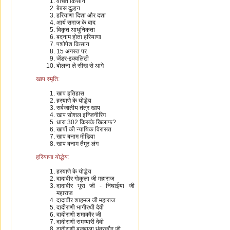
वंचित किसान
बेबस दुल्हन
हरियाणा दिशा और दशा
आर्य समाज के बाद
विकृत आधुनिकता
बदनाम होता हरियाणा
पशोपेश किसान
15 अगस्त पर
जेंडर-इक्वलिटी
बोलना ले सीख से आगे
खाप स्मृति:
खाप इतिहास
हरयाणे के योद्धेय
सर्वजातीय तंत्र खाप
खाप सोशल इन्जिनीरिंग
धारा 302 किसके खिलाफ?
खापों की न्यायिक विरासत
खाप बनाम मीडिया
खाप बनाम तैमूर-लंग
हरियाणा योद्धेय:
हरयाणे के योद्धेय
दादावीर गोकुला जी महाराज
दादावीर भूरा जी - निंघाईया जी
महाराज
दादावीर शाहमल जी महाराज
दादीराणी भागीरथी देवी
दादीराणी शमाकौर जी
दादीराणी रामप्यारी देवी
दादीराणी बृजबाला भंवरकौर जी