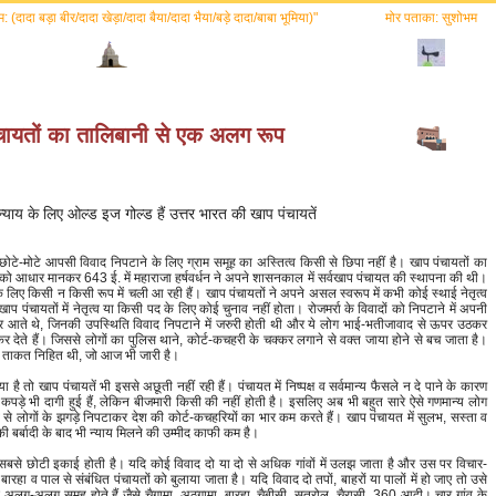
 (दादा बड़ा बीर/दादा खेड़ा/दादा बैया/दादा भैया/बड़े दादा/बाबा भूमिया)"
मोर पताका: सुशोभम
चायतों का तालिबानी से एक अलग रूप
्याय के लिए ओल्ड इज गोल्ड हैं उत्तर भारत की खाप पंचायतें
े छोटे-मोटे आपसी विवाद निपटाने के लिए ग्राम समूह का अस्तित्व किसी से छिपा नहीं है। खाप पंचायतों का
को आधार मानकर 643 ई. में महाराजा हर्षवर्धन ने अपने शासनकाल में सर्वखाप पंचायत की स्थापना की थी।
लिए किसी न किसी रूप में चली आ रही हैं। खाप पंचायतों ने अपने असल स्वरूप में कभी कोई स्थाई नेतृत्व
प पंचायतों में नेतृत्व या किसी पद के लिए कोई चुनाव नहीं होता। रोजमर्रा के विवादों को निपटाने में अपनी
 कर आते थे, जिनकी उपस्थिति विवाद निपटाने में जरुरी होती थी और ये लोग भाई-भतीजावाद से ऊपर उठकर
रा कर देते हैं। जिससे लोगों का पुलिस थाने, कोर्ट-कचहरी के चक्कर लगाने से वक्त जाया होने से बच जाता है।
 इनकी ताकत निहित थी, जो आज भी जारी है।
ो खाप पंचायतें भी इससे अछूती नहीं रही हैं। पंचायत में निष्पक्ष व सर्वमान्य फैसले न दे पाने के कारण
े कपड़े भी दागी हुई हैं, लेकिन बीजमारी किसी की नहीं होती है। इसलिए अब भी बहुत सारे ऐसे गणमान्य लोग
 भाव से लोगों के झगड़े निपटाकर देश की कोर्ट-कचहरियों का भार कम करते हैं। खाप पंचायत में सुलभ, सस्ता व
की बर्बादी के बाद भी न्याय मिलने की उम्मीद काफी कम है।
त सबसे छोटी इकाई होती है। यदि कोई विवाद दो या दो से अधिक गांवों में उलझ जाता है और उस पर विचार-
बारहा व पाल से संबंधित पंचायतों को बुलाया जाता है। यदि विवाद दो तपों, बाहरों या पालों में हो जाए तो उसे
े अलग-अलग समूह होते हैं जैसे चैगामा, अठगामा, बारहा, चैबीसी, सतरोल, चैरासी, 360 आदी। चार गांव के