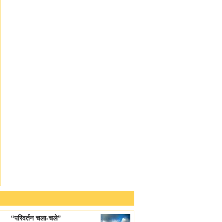
“परिवर्तन चला-चले”