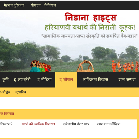
मेहमान पुस्तिका
योगदान
नेवीगेशन
कृषि
इ-लाइब्रेरी
इ-मीडिया
इ-चौपाल
व्यक्तिगत विकास
शान-सम्पदा
-योद्धेय
मुखातिब
यिक विरासत
े खिलाफ?
खापों की न्यायिक विरासत
सर्वजातीय तंत्र खाप
खाप बनाम मीडिया