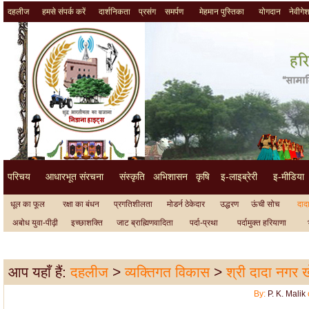
दहलीज
हमसे संपर्क करें
दार्शनिकता
प्रसंग
समर्पण
मेहमान पुस्तिका
योगदान
नेवीगे
परिचय
आधारभूत संरचना
संस्कृति
अभिशासन
कृषि
इ-लाइब्रेरी
इ-मीडिया
धूल का फूल
रक्षा का बंधन
प्रगतिशीलता
मोडर्न ठेकेदार
उद्धरण
ऊंची सोच
दादा
अबोध युवा-पीढ़ी
इच्छाशक्ति
जाट ब्राह्मिणवादिता
पर्दा-प्रथा
पर्दामुक्त हरियाणा
आप यहाँ हैं:
दहलीज
>
व्यक्तिगत विकास
>
श्री दादा नगर ख
By:
P. K. Malik