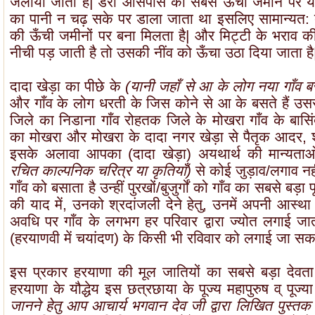
जलाया जाता है| डेरा आसपास की सबसे ऊँची जमीन पर य
का पानी न चढ़ सके पर डाला जाता था इसलिए सामान्यत: दाद
की ऊँची जमीनों पर बना मिलता है| और मिट्टी के भराव 
नीची पड़ जाती है तो उसकी नींव को ऊँचा उठा दिया जाता है
दादा खेड़ा का पीछे के
(यानी जहाँ से आ के लोग नया गाँव बसा
और गाँव के लोग धरती के जिस कोने से आ के बसते हैं उससे
जिले का निडाना गाँव रोहतक जिले के मोखरा गाँव के बासिं
का मोखरा और मोखरा के दादा नगर खेड़ा से पैतृक आदर, श्रद
इसके अलावा आपका (दादा खेड़ा) अयथार्थ की मान्यताओं
रचित काल्पनिक चरित्र या कृतियाँ)
से कोई जुड़ाव/लगाव नही
गाँव को बसाता है उन्हीं पुरखों/बुजुर्गों को गाँव का सबसे बड़
की याद में, उनको श्रदांजली देने हेतु, उनमें अपनी आस्था 
अवधि पर गाँव के लगभग हर परिवार द्वारा ज्योत लगाई जाती
(हरयाणवी में चयांदण) के किसी भी रविवार को लगाई जा सक
इस प्रकार हरयाणा की मूल जातियों का सबसे बड़ा देवता "
हरयाणा के यौद्धेय इस छत्रछाया के पूज्य महापुरुष व् पूज्या 
जानने हेतु आप आचार्य भगवान देव जी द्वारा लिखित पुस्तक 