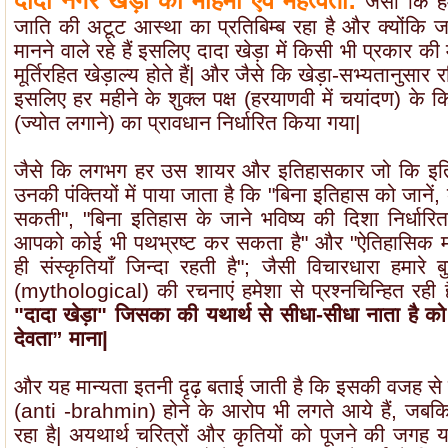
दादा नगर खेड़ा की महिमा एवं महत्वता:
जैसा कि ह
जाति की अटूट आस्था का प्रतिबिम्ब रहा है और क्योंकि जाट
मानने वाले रहे हैं इसलिए दादा खेड़ा में किसी भी प्रकार की म
मूर्तिरहित खेड़ाल्य होते हैं| और जैसे कि खेड़ा-सभ्यतानुसार
इसलिए हर महीने के शुक्ल पक्ष (हरयाणवी में चयांदण) के कि
(ज्योत लगाने) का प्रावधान निर्धारित किया गया|
जैसे कि लगभग हर उस शायर और इतिहासकार जो कि इतिहा
उनकी पंक्तियों में पाया जाता है कि "बिना इतिहास को जानें, 
सकती", "बिना इतिहास के जाने भविष्य की दिशा निर्धारित
आपको कोई भी पथभ्रष्ट कर सकता है" और "ऐतिहासिक मा
ही संस्कृतियाँ जिन्दा रहती है"; जैसी विचारधारा हमारे ब
(mythological) की रचनाएं हमेशा से प्रश्नचिन्हित रही हैं,
"दादा खेड़ा" जिसका की यथार्थ से सीधा-सीधा नाता है क
देवता” माना|
और यह मान्यता इतनी दृढ़ बताई जाती है कि इसकी वजह से जा
(anti -brahmin) होने के आरोप भी लगते आये हैं, जबकि
रहा है| अयथार्थ चरित्रों और कृतियों को पूजने की जगह य