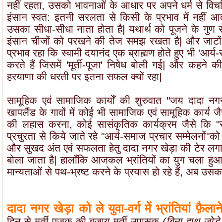
नहीं रहता, उसको भावनाओं के आधार पर अपने धर्म से वि
इंसान स्वत: इतनी सरलता से किसी के प्रभाव में नहीं आत
उसका सीधा-सीधा नाता होता है| यथार्थ को पूजने के गुण स
इंसान चीजों को परखने की तेज समझ रखता है| और जाटों क
प्रभाव रहा कि स्वामी दयानंद एक ब्राह्मण होते हुए भी 'आर्
करते हैं जिसमें 'मूर्ती-पूजा' निषेध बोली गई| और कहन
हरयाणा की धरती पर इतना सफल क्यों रहा|
सामूहिक एवं सामाजिक कार्यों की शुरुवात "जय दादा नगर
खापलैंड के गावों में कोई भी सामाजिक एवं सामूहिक कार्य 
की लहास करना, कोई सासंकृतिक कार्यक्रम जैसे कि "
प्रचुरता से किये जाते रहे "आर्य-समाज प्रचार सम्मेलनों"क
और सुखद अंत एवं सफलता हेतु दादा नगर खेड़ा की टेर लग
बोला जाता है| हालाँकि आजकल भ्रांतियों का युग चला हु
मान्यताओं से पथ-भ्रष्ट करने के प्रयास हो रहे हैं, अब उसक
दादा नगर खेड़ा को ले युवा-वर्ग में भ्रांतियां फ़ैल
दिन से मूर्ती-पूजक की बजाय मूर्ती-उपासक
(बिना हाथ जोड़े 