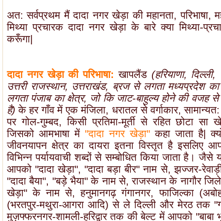
अत: सर्वप्रथम मैं दादा नगर खेड़ा की महानता, परिभाषा, 
मिथ्या प्रचारक दादा नगर खेड़ा के बारे क्या मिथ्या-प्रच
करूँगा|
दादा नगर खेड़ा की परिभाषा:
खापलैंड
(हरियाणा, दिल्ली, 
उत्तरी राजस्थान, उत्तराखंड, ब्रज से लगता मध्यप्रदेश का क्
लगता पंजाब का क्षेत्र, जो कि जाट-बाहुल्य होने की वजह स
है)
के हर गाँव में एक मंजिला, धरातल से वर्गाकार, सामान्य
पर गोल-गुम्बद, किसी प्रतिमा-मूर्ती से रहित छोटा सा खे
जिसको आमभाषा में
"दादा नगर खेड़ा"
कहा जाता है| क्य
जीवनयापन क्षेत्र का दायरा इतना विस्तृत है इसलिए आपक
विभिन्न पर्यायवाची शब्दों से सम्बोधित किया जाता है। जैस
आपको "दादा खेड़ा", "दादा बड़ा बीर" नाम से, झज्जर-रेवाड़ी
"दादा बैया", "बड़े भैया" के नाम से, राजस्थान के नागौर जि
खेड़ा" के नाम से,
हनुमानगढ़ गंगानगर, फाजिल्का (अबोह
(भरतपुर-मथुरा-आगरा आदि) से ले दिल्ली और मेरठ तक "ग्र
मुज़फ्फरनगर-शामली-हरिद्वार तक की बेल्ट में आपको "बाबा भू