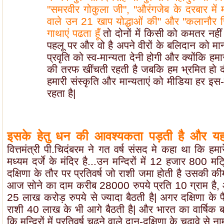
"समरवीर गोकुला जी", "औरंगजेब के दरबार में 
वाले उन 21 खाप योद्धाओं की" और "कलानौर रि
गाथाएं पढता हूँ
तो दोनों में किसी को कमतर नहीं 
पहलू पर और वो है अपने वीरों के बलिदान को मान्य
प्रवृति को स्व-मान्यता देनी होगी और क्योंकि हम
की तरफ खींचती रहती है जबकि हम भ्रमित हो द
हमारी संस्कृति और मान्यताएं को मीडिया हर इ
रहता है|
इसके हेतु धन की आवश्यकता पड़ती है और यह
वित्तमंत्री पी.चिदंबरम ने गत वर्ष संसद मे कहा था कि ह
मध्यम दर्जे के मंदिर है...उन मन्दिरों में 12 हजार 800 मट
दक्षिणा के तौर पर प्रतिवर्ष जो राशी जमा होती है उसकी 
आज सोने का दाम करीब 28000 रुपये प्रति 10 ग्राम है,
25 लाख करोड़ रुपये से ज्यादा बैठती है| अगर दक्षिणा के प
राशी 40 लाख के भी आगे बैठती है| और भारत का वार्षिक
कि मन्दिरों में प्रतिवर्ष चढने वाले दान-दक्षिणा के चढ़ावे से ना